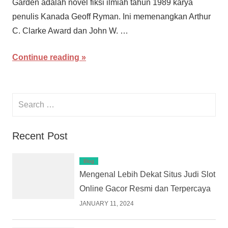
Garden adalah novel fiksi ilmiah tahun 1989 karya
penulis Kanada Geoff Ryman. Ini memenangkan Arthur
C. Clarke Award dan John W. …
Continue reading
Recent Post
Blog
Mengenal Lebih Dekat Situs Judi Slot
Online Gacor Resmi dan Terpercaya
JANUARY 11, 2024