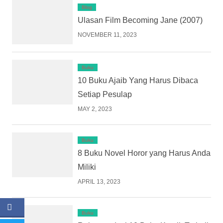
Blog
Ulasan Film Becoming Jane (2007)
NOVEMBER 11, 2023
Buku
10 Buku Ajaib Yang Harus Dibaca
Setiap Pesulap
MAY 2, 2023
Buku
8 Buku Novel Horor yang Harus Anda
Miliki
APRIL 13, 2023
Buku