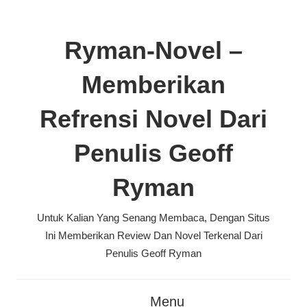
Skip
to
Ryman-Novel –
content
Memberikan
Refrensi Novel Dari
Penulis Geoff
Ryman
Untuk Kalian Yang Senang Membaca, Dengan Situs
Ini Memberikan Review Dan Novel Terkenal Dari
Penulis Geoff Ryman
Menu